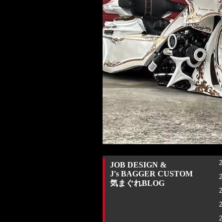
JOB DESIGN &
J's BAGGER CUSTOM
気まぐれBLOG