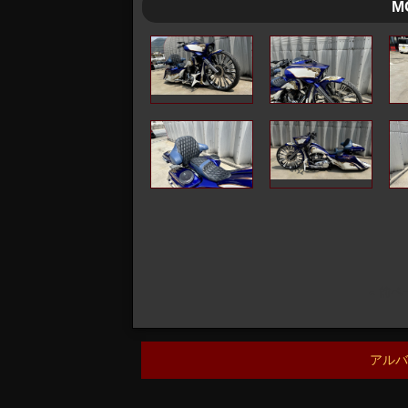
M
« 前ペ
アルバ