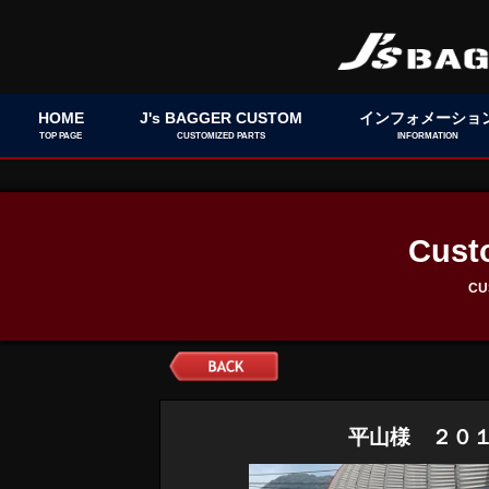
HOME
J's BAGGER CUSTOM
インフォメーショ
TOP PAGE
CUSTOMIZED PARTS
INFORMATION
Cust
CU
平山様 ２０