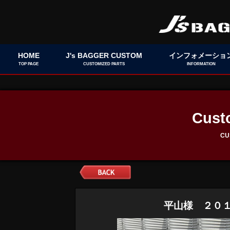
HOME
J's BAGGER CUSTOM
インフォメーショ
TOP PAGE
CUSTOMIZED PARTS
INFORMATION
Cust
CU
平山様 ２０