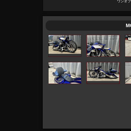
ワンオフ
M
« 前ペ