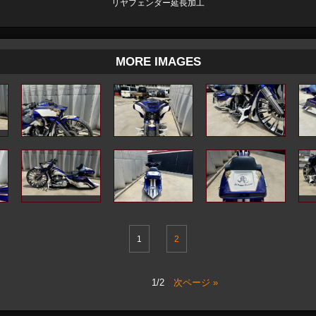
リヤフェンダー延長加工
MORE IMAGES
1
2
« 前ページ
1/2
次ページ »