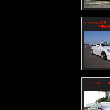
UZZS40ソアラ
ス布施
セルシオ Ｕ