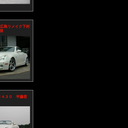
ラ 広島リメイク下村
様
Ｃ４３０ 半藤君