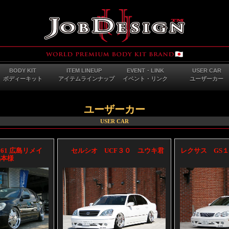
BODY KIT
ITEM LINEUP
EVENT・LINK
USER CAR
ボディーキット
アイテムラインナップ
イベント・リンク
ユーザーカー
ユーザーカー
USER CAR
61 広島リメイ
セルシオ UCF３０ ユウキ君
レクサス G
椙本様