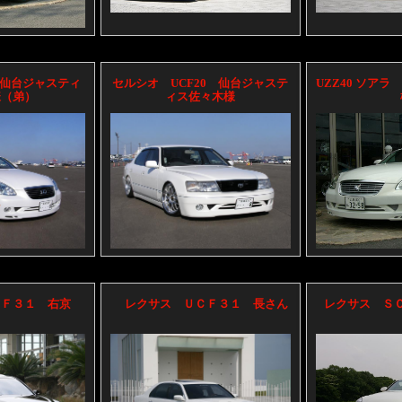
 仙台ジャスティ
セルシオ UCF20 仙台ジャステ
UZZ40 ソア
様（弟）
ィス佐々木様
ＣＦ３１ 右京
レクサス ＵＣＦ３１ 長さん
レクサス Ｓ