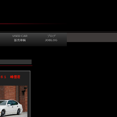
USED CAR
ブログ
販売車輌
JOBLOG
S１６１ 峰雪君