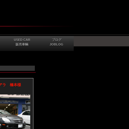
USED CAR
ブログ
販売車輌
JOBLOG
 ソアラ 橋本様