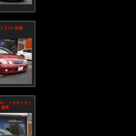
ＺＳ161 林様
161 ＪＯＢスタッ
 修君