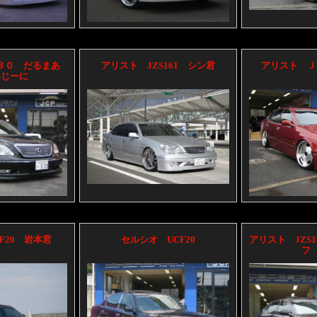
F３０ だるまあ
アリスト JZS161 シン君
アリスト Ｊ
いじーに
F20 岩本君
セルシオ UCF20
アリスト JZS
フ