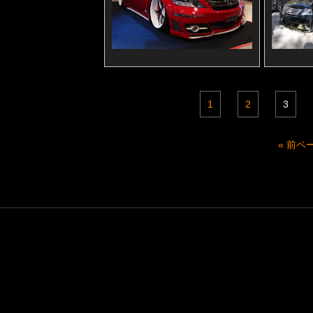
1
2
3
« 前ペ