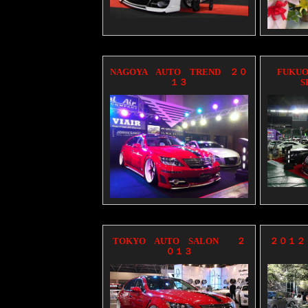
NAGOYA AUTO TREND ２０
FUKU
１３
TOKYO AUTO SALON ２
２０１２ 
０１３